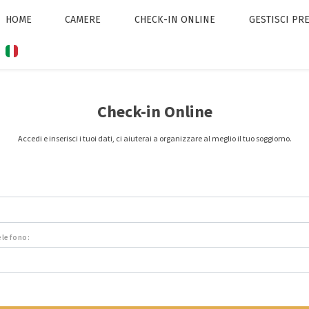
HOME
CAMERE
CHECK-IN ONLINE
GESTISCI PR
Check-in Online
Accedi e inserisci i tuoi dati, ci aiuterai a organizzare al meglio il tuo soggiorno.
telefono: